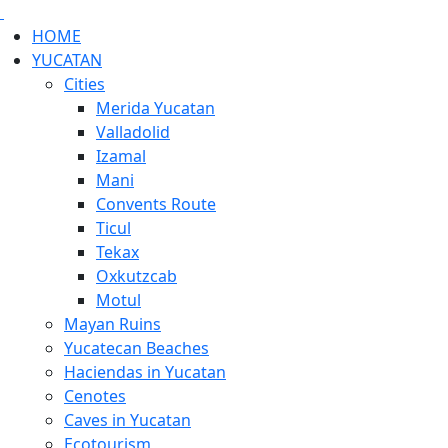
HOME
YUCATAN
Cities
Merida Yucatan
Valladolid
Izamal
Mani
Convents Route
Ticul
Tekax
Oxkutzcab
Motul
Mayan Ruins
Yucatecan Beaches
Haciendas in Yucatan
Cenotes
Caves in Yucatan
Ecotourism